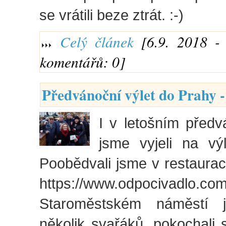
se vrátili beze ztrát. :-)
Celý článek
[6.9. 2018 - 
komentářů: 0]
Předvánoční výlet do Prahy -
I v letošním před
jsme vyjeli na vý
Poobědvali jsme v restaura
https://www.odpociva
Staroměstském náměstí 
několik svařáků, pokochali