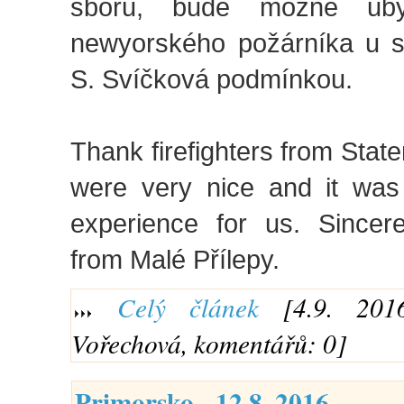
sboru, bude možné uby
newyorského požárníka u 
S. Svíčková podmínkou.
Thank firefighters from Stat
were very nice and it was 
experience for us. Sincerel
from Malé Přílepy.
Celý článek
[4.9. 201
Vořechová, komentářů: 0]
Primorsko - 12.8. 2016