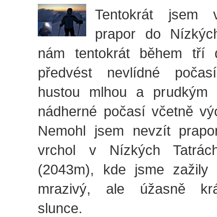
Tentokrát jsem v
prapor do Nízkýc
nám tentokrát během tří 
předvést nevlídné poča
hustou mlhou a prudkým v
nádherné počasí včetně vý
Nemohl jsem nevzít prapo
vrchol v Nízkých Tatrá
(2043m), kde jsme zažily
mrazivý, ale úžasně kr
slunce.