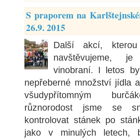
S praporem na Karlštejnské
26.9. 2015
Další akcí, kterou
navštěvujeme, je 
vinobraní. I letos by
nepřeberné množství jídla a 
všudypřítomným burčá
různorodost jsme se sna
kontrolovat stánek po stánk
jako v minulých letech, 