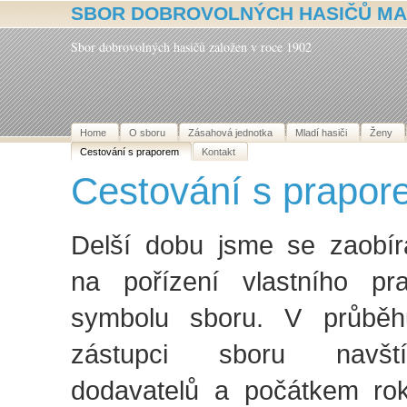
SBOR DOBROVOLNÝCH HASIČŮ MA
Sbor dobrovolných hasičů založen v roce 1902
Home
O sboru
Zásahová jednotka
Mladí hasiči
Ženy
Cestování s praporem
Kontakt
Cestování s prapo
Delší dobu jsme se zaobír
na pořízení vlastního pr
symbolu sboru. V průbě
zástupci sboru navštív
dodavatelů a počátkem ro