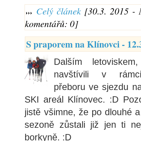
Celý článek
[30.3. 2015 - 
komentářů: 0]
S praporem na Klínovci - 12.
Dalším letoviskem
navštívili v rámc
přeboru ve sjezdu na
SKI areál Klínovec. :D Poz
jistě všimne, že po dlouhé a
sezoně zůstali již jen ti ne
borkyně. :D