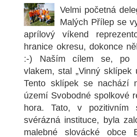
Velmi početná dele
Malých Přílep se v
aprílový víkend reprezen
hranice okresu, dokonce ně
:-) Naším cílem se, po 
vlakem, stal „Vinný sklípek
Tento sklípek se nachází
území Svobodné spolkové re
hora. Tato, v pozitivním
svérázná instituce, byla z
malebné slovácké obce B