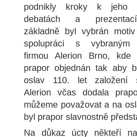
podnikly kroky k jeho 
debatách a prezentac
základně byl vybrán moti
spolupráci s vybraným 
firmou Alerion Brno, kde
prapor objednán tak aby 
oslav 110. let založení 
Alerion včas dodala prapo
můžeme považovat a na osla
byl prapor slavnostně předs
Na důkaz úcty někteří na