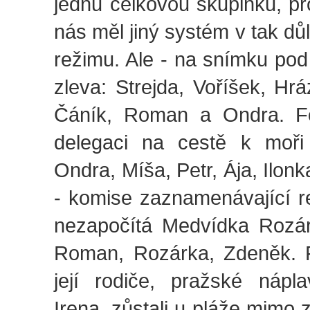
jednu celkovou skupinku, p
nás měl jiný systém v tak dů
režimu. Ale - na snímku pod
zleva: Strejda, Voříšek, Hr
Čáník, Roman a Ondra. Fo
delegaci na cestě k moři
Ondra, Míša, Petr, Ája, Ilonk
- komise zaznamenávající 
nezapočítá Medvídka Rozá
Roman, Rozárka, Zdeněk. F
její rodiče, pražské nápl
Irena, zůstali u pláže mimo 