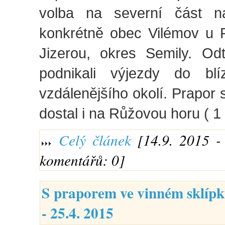
volba na severní část na
konkrétně obec Vilémov u 
Jizerou, okres Semily. O
podnikali výjezdy do blí
vzdálenějšího okolí. Prapor 
dostal i na Růžovou horu ( 1
Celý článek
[14.9. 2015 - 
komentářů: 0]
S praporem ve vinném sklípk
- 25.4. 2015