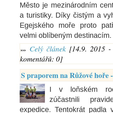
Město je mezinárodním cent
a turistiky. Díky čistým a 
Egejského moře proto patří
velmi oblíbeným destinacím.
Celý článek
[14.9. 2015 - 
komentářů: 0]
S praporem na Růžové hoře -
I v loňském ro
zúčastnili pravi
expedice. Tentokrát padla 