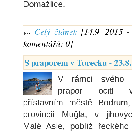
Domažlice.
Celý článek
[14.9. 2015 - 
komentářů: 0]
S praporem v Turecku - 23.8
V rámci svého p
prapor ocitl 
přístavním městě Bodrum,
provincii Muğla, v jihov
Malé Asie, poblíž řeckého