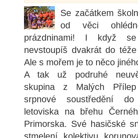
Se začátkem školn
od věci ohléd
prázdninami! I když se
nevstoupíš dvakrát do téže
Ale s mořem je to něco jinéh
A tak už podruhé neuvěř
skupina z Malých Přílep
srpnové soustředění do
letoviska na břehu Černé
Primorska. Své hasičské sn
stmelení kolektivu koruno