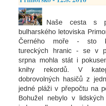
Naše cesta s p
bulharského letoviska Prim
Černého moře - sto k
tureckých hranic - se v p
srpna mohla stát i pokus
knihy rekordů. V kateg
dobrovolných hasičů z jed
jedné pláži v přepočtu na p
Bohužel nebylo v lidských 