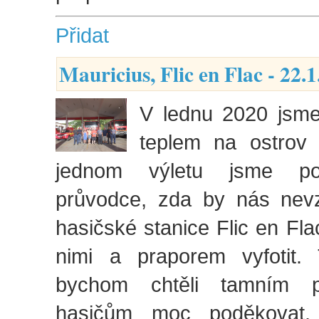
Přidat
Mauricius, Flic en Flac - 22.1
V lednu 2020 jsme
teplem na ostrov M
jednom výletu jsme pop
průvodce, zda by nás nevz
hasičské stanice Flic en Fla
nimi a praporem vyfotit.
bychom chtěli tamním pr
hasičům moc poděkovat