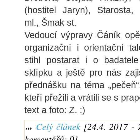
(hostitel Jaryn), Starosta
ml., Šmak st.
Vedoucí výpravy Čáník opět
organizační i orientační ta
stihl postarat i o badatel
sklípku a ještě pro nás zaji
přednášku na téma „pečeň“
kteří přežili a vrátili se s pr
text a foto: Z. :)
Celý článek
[24.4. 2017 - 
komentářů: 0]