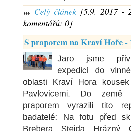
Celý článek
[5.9. 2017 - 
komentářů: 0]
S praporem na Kraví Hoře - 
Jaro jsme přivít
expedicí do vinn
oblasti Kraví Hora kouse
Pavlovicemi. Do země 
praporem vyrazili tito re
badatelé: Na fotu před sk
Brebera, Stejda, Hrázný,