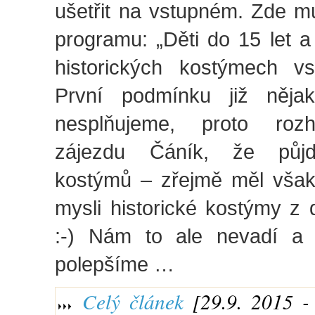
ušetřit na vstupném. Zde m
programu: „Děti do 15 let a
historických kostýmech v
První podmínku již něja
nesplňujeme, proto roz
zájezdu Čáník, že půj
kostýmů – zřejmě měl však
mysli historické kostýmy z 
:-) Nám to ale nevadí a 
polepšíme …
Celý článek
[29.9. 2015 - 