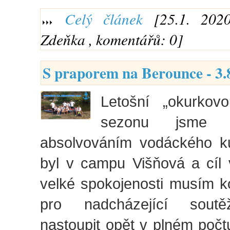
Celý článek
[25.1. 2020
Zdeňka , komentářů: 0]
S praporem na Berounce - 3.
Letošní „okurkov
sezonu jsme si
absolvováním vodáckého kur
byl v campu Višňová a cíl
velké spokojenosti musím k
pro nadcházející sou
nastoupit opět v plném počtu