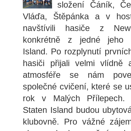
složení Čáník, Č
Vláďa, Štěpánka a v host
navštívili hasiče z Ne
konkrétně z jedné jeho č
Island. Po rozplynutí první
hasiči přijali velmi vlídně
atmosféře se nám poved
společné cvičení, které se u
rok v Malých Přílepech. 
Staten Island budou ubytov
klubovně. Pro vážné záje