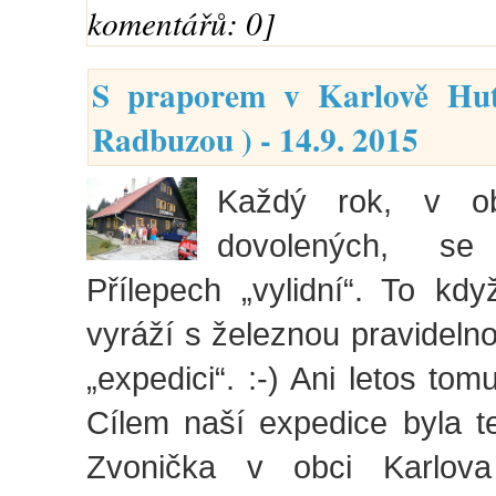
komentářů: 0]
S praporem v Karlově Hut
Radbuzou ) - 14.9. 2015
Každý rok, v ob
dovolených, s
Přílepech „vylidní“. To kdy
vyráží s železnou pravidelno
„expedici“. :-) Ani letos tom
Cílem naší expedice byla t
Zvonička v obci Karlov