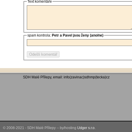
Text komentáře
spam kontrola:
Petr a Pavel jsou ženy (ano/ne)
SDH Malé Přílepy, email: info(zavinac)sdhmp(tecka)cz
© 2008-2021 - SDH Malé Přílepy -- by/hosting
Udger s.r.o.