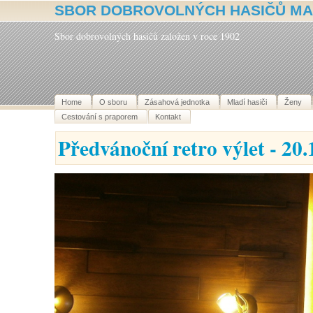
SBOR DOBROVOLNÝCH HASIČŮ MA
Sbor dobrovolných hasičů založen v roce 1902
Home
O sboru
Zásahová jednotka
Mladí hasiči
Ženy
Cestování s praporem
Kontakt
Předvánoční retro výlet - 20.