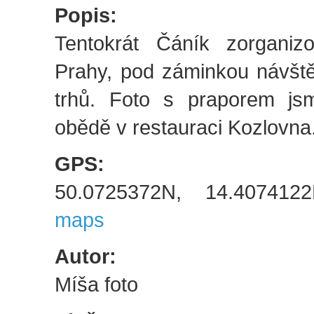
Popis:
Tentokrát Čáník zorganiz
Prahy, pod záminkou návšt
trhů. Foto s praporem jsme
obědě v restauraci Kozlovna
GPS:
50.0725372N, 14.4074
maps
Autor:
Míša foto