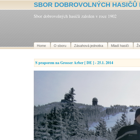
SBOR DOBROVOLNÝCH HASIČŮ 
Sbor dobrovolných hasičů založen v roce 1902
Home
O sboru
Zásahová jednotka
Mladí hasiči
Ž
S praporem na Grosser Arber [ DE ] - 25.1. 2014