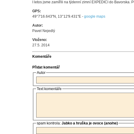
I letos jsme zamířili na týdenní zimní EXPEDICI do Bavorska. P
GPS:
49°7'16.643"N, 13°12'9.431"E -
google maps
Autor:
Pavel Nejedlý
Vloženo:
27.5. 2014
Komentáře
Přidat komentář
Autor
Text komentáře
spam kontrola:
Jabko a hruška je ovoce (ano/ne)