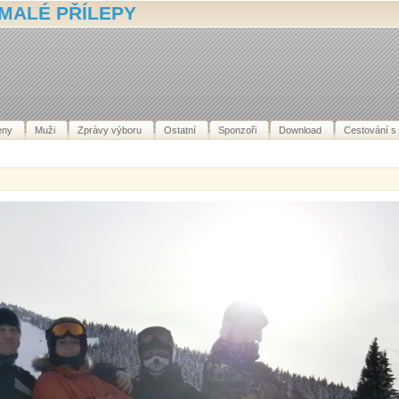
MALÉ PŘÍLEPY
eny
Muži
Zprávy výboru
Ostatní
Sponzoři
Download
Cestování s