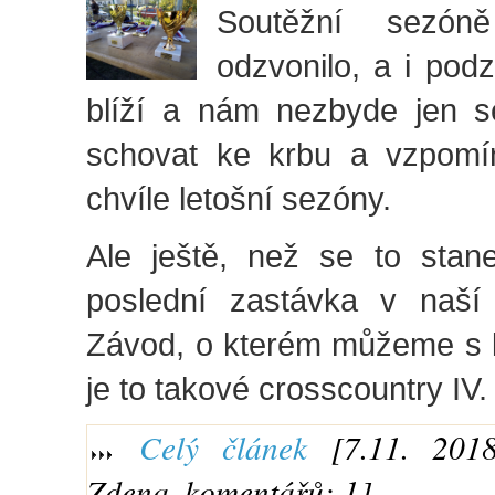
Soutěžní sezón
odzvonilo, a i pod
blíží a nám nezbyde jen 
schovat ke krbu a vzpomí
chvíle letošní sezóny.
Ale ještě, než se to stan
poslední zastávka v naší
Závod, o kterém můžeme s k
je to takové crosscountry IV.
Celý článek
[7.11. 2018
Zdena, komentářů: 1]