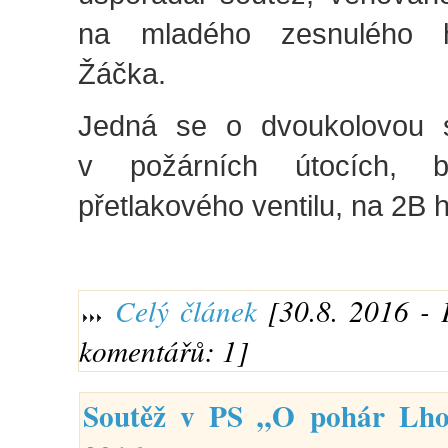
na mladého zesnulého h
Žáčka.
Jedná se o dvoukolovou 
v požárních útocích, b
přetlakového ventilu, na 2B 
Celý článek
[30.8. 2016 - 
komentářů: 1]
Soutěž v PS „O pohár Lhot