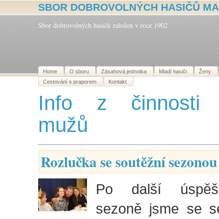
SBOR DOBROVOLNÝCH HASIČŮ MA
Sbor dobrovolných hasičů založen v roce 1902
Home
O sboru
Zásahová jednotka
Mladí hasiči
Ženy
Cestování s praporem
Kontakt
Info z činnosti 
mužů
Rozlučka se soutěžní sezonou
Po další úspěš
sezoně jsme se s