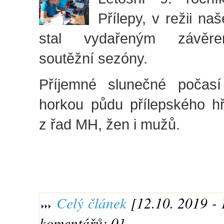
Přílepy, v režii na
stal vydařeným závěr
soutěžní sezóny.
Příjemné slunečné počasí
horkou půdu přílepského hř
z řad MH, žen i mužů.
Celý článek
[12.10. 2019 - 
komentářů: 0]