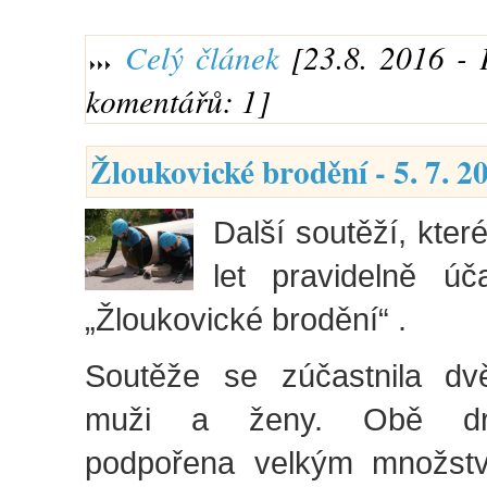
Celý článek
[23.8. 2016 - 
komentářů: 1]
Žloukovické brodění - 5. 7. 2
Další soutěží, které
let pravidelně úč
„Žloukovické brodění“ .
Soutěže se zúčastnila dv
muži a ženy. Obě dru
podpořena velkým množstv