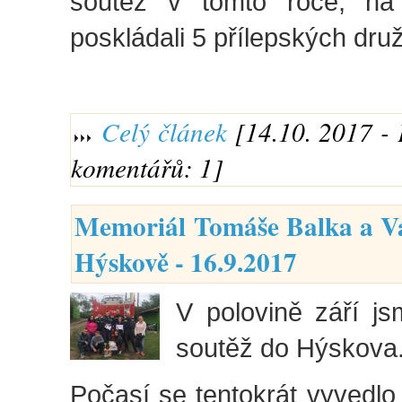
soutěž v tomto roce, na
poskládali 5 přílepských dru
Celý článek
[14.10. 2017 - 
komentářů: 1]
Memoriál Tomáše Balka a Vá
Hýskově - 16.9.2017
V polovině září js
soutěž do Hýskova
Počasí se tentokrát vyvedl