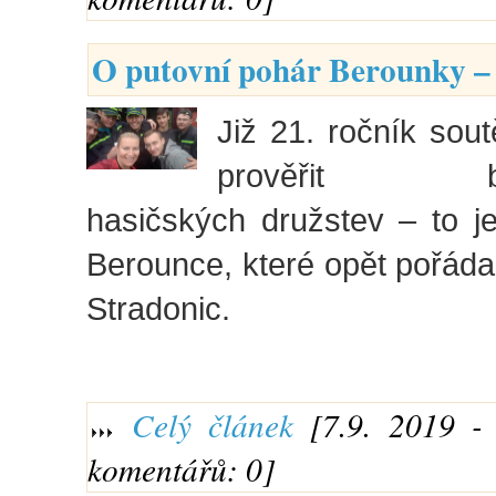
O putovní pohár Berounky – 
Již 21. ročník sou
prověřit boj
hasičských družstev – to j
Berounce, které opět pořáda
Stradonic.
Celý článek
[7.9. 2019 - 
komentářů: 0]