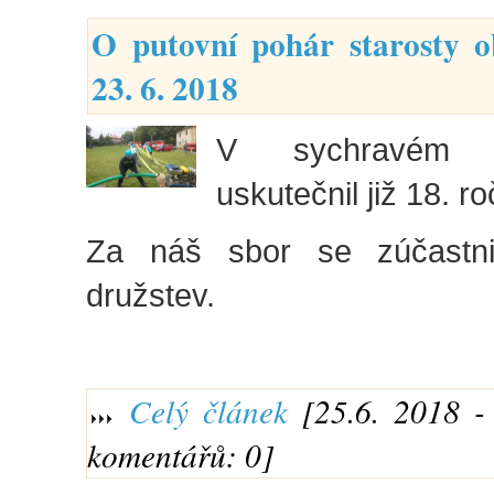
O putovní pohár starosty o
23. 6. 2018
V sychravém 
uskutečnil již 18. r
Za náš sbor se zúčastn
družstev.
Celý článek
[25.6. 2018 - 
komentářů: 0]