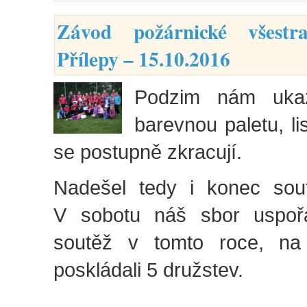
Závod požárnické všestr
Přílepy – 15.10.2016
Podzim nám ukaz
barevnou paletu, li
se postupně zkracují.
Nadešel tedy i konec sou
V sobotu náš sbor uspořá
soutěž v tomto roce, na
poskládali 5 družstev.