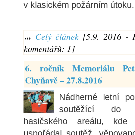
v klasickém požárním útoku.
Celý článek
[5.9. 2016 - 
komentářů: 1]
6. ročník Memoriálu Pe
Chyňavě – 27.8.2016
Nádherné letní poč
soutěžící do c
hasičského areálu, kde
uspořádal soutěž, věnova