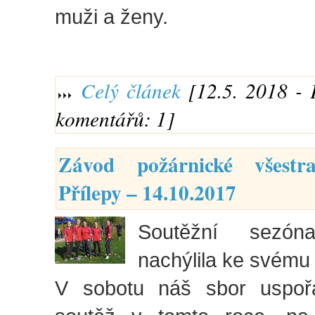
muži a ženy.
Celý článek
[12.5. 2018 - 
komentářů: 1]
Závod požárnické všestr
Přílepy – 14.10.2017
Soutěžní sezó
nachýlila ke svému 
V sobotu náš sbor uspořá