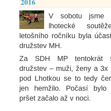
2016
V sobotu jsme s
lhotecké soutěž
letošního ročníku byla účas
družstev MH.
Za SDH MP tentokrát so
družstev – muži, ženy a 3x
pod Lhotkou se to tedy če
jen hemžilo.
Počasí bylo 
pršet začalo až v noci.