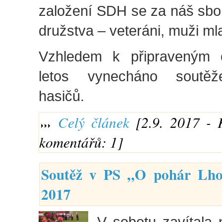
založení SDH se za náš sbor 
družstva – veteráni, muži ml
Vzhledem k připraveným 
letos vynecháno soutěž
hasičů.
Celý článek
[2.9. 2017 - 
komentářů: 1]
Soutěž v PS „O pohár Lhot
2017
V sobotu zavítala 