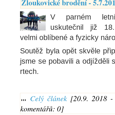
Žloukovické brodění - 5.7.20
V parném let
uskutečnil již 18
velmi oblíbené a fyzicky nár
Soutěž byla opět skvěle při
jsme se pobavili a odjížděl
rtech.
Celý článek
[20.9. 2018 - 
komentářů: 0]