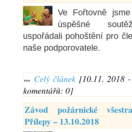
Ve Fořtovně jsme
úspěšné soutě
uspořádali pohoštění pro č
naše podporovatele.
Celý článek
[10.11. 2018 - 
komentářů: 0]
Závod požárnické všestr
Přílepy – 13.10.2018