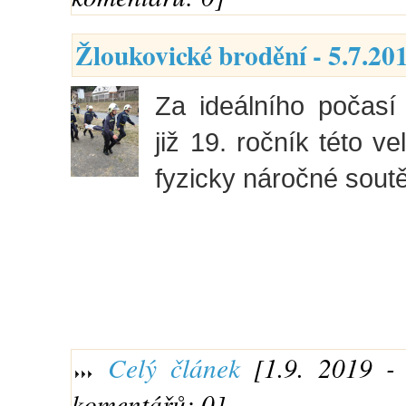
Žloukovické brodění - 5.7.20
Za ideálního počasí 
již 19. ročník této v
fyzicky náročné sout
Celý článek
[1.9. 2019 - 
komentářů: 0]