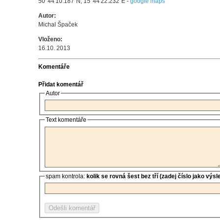
50°44'10.187"N, 15°44'22.232"E -
google maps
Autor:
Michal Špaček
Vloženo:
16.10. 2013
Komentáře
Přidat komentář
Autor
Text komentáře
spam kontrola:
kolik se rovná šest bez tří (zadej číslo jako výs