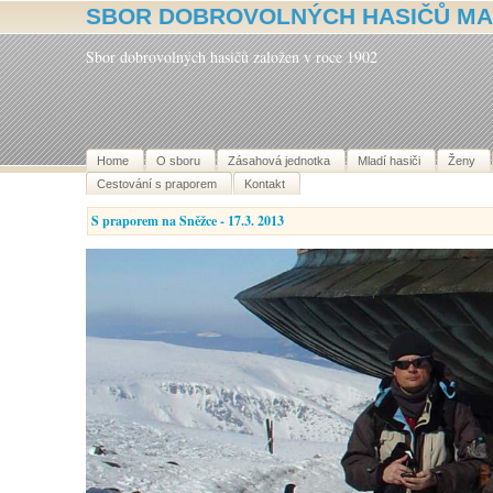
SBOR DOBROVOLNÝCH HASIČŮ MA
Sbor dobrovolných hasičů založen v roce 1902
Home
O sboru
Zásahová jednotka
Mladí hasiči
Ženy
Cestování s praporem
Kontakt
S praporem na Sněžce - 17.3. 2013