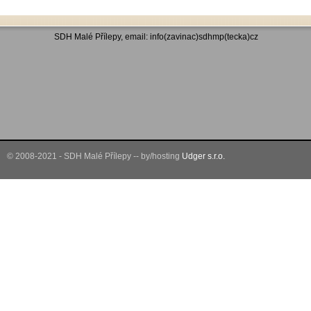
SDH Malé Přílepy, email: info(zavinac)sdhmp(tecka)cz
© 2008-2021 - SDH Malé Přílepy -- by/hosting
Udger s.r.o.