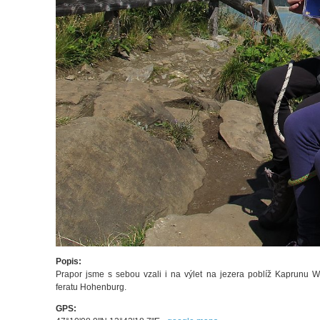
Popis:
Prapor jsme s sebou vzali i na výlet na jezera poblíž Kaprunu 
feratu Hohenburg.
GPS: