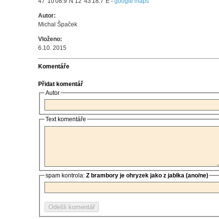
47°10'08.9"N 12°43'18.7"E -
google maps
Autor:
Michal Špaček
Vloženo:
6.10. 2015
Komentáře
Přidat komentář
Autor
Text komentáře
spam kontrola:
Z brambory je ohryzek jako z jablka (ano/ne)