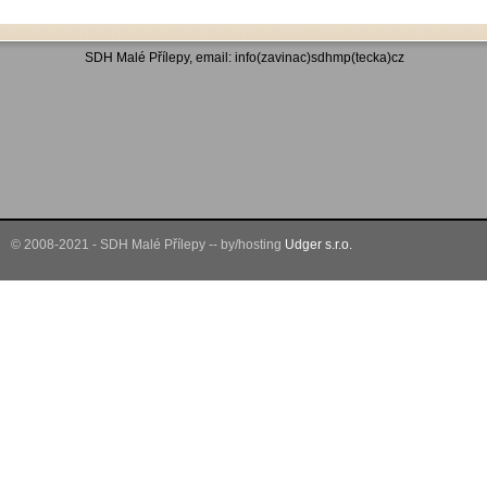
SDH Malé Přílepy, email: info(zavinac)sdhmp(tecka)cz
© 2008-2021 - SDH Malé Přílepy -- by/hosting
Udger s.r.o.