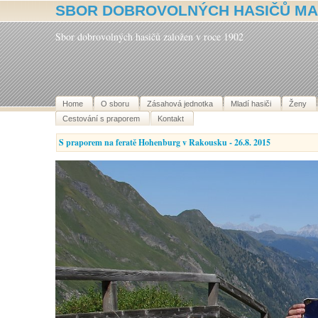
SBOR DOBROVOLNÝCH HASIČŮ MA
Sbor dobrovolných hasičů založen v roce 1902
Home
O sboru
Zásahová jednotka
Mladí hasiči
Ženy
Cestování s praporem
Kontakt
S praporem na feratě Hohenburg v Rakousku - 26.8. 2015