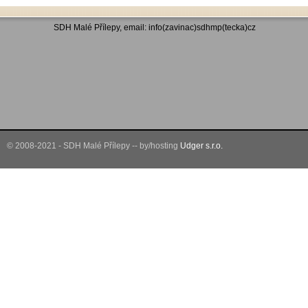
SDH Malé Přílepy, email: info(zavinac)sdhmp(tecka)cz
© 2008-2021 - SDH Malé Přílepy -- by/hosting
Udger s.r.o.