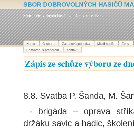
SBOR DOBROVOLNÝCH HASIČŮ MA
Sbor dobrovolných hasičů založen v roce 1902
Home
O sboru
Zásahová jednotka
Mladí hasiči
Ženy
Cestování s praporem
Kontakt
Zápis ze schůze výboru ze dn
8.8. Svatba P. Šanda, M. Ša
- brigáda – oprava stří
držáku savic a hadic, školení